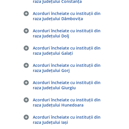
raza Județului Constanța
Acorduri încheiate cu instituții din
raza Județului Dâmbovița
Acorduri încheiate cu instituții din
raza Județului Dolj
Acorduri încheiate cu instituții din
raza Județului Galați
Acorduri încheiate cu instituții din
raza Județului Gorj
Acorduri încheiate cu instituții din
raza Județului Giurgiu
Acorduri încheiate cu instituții din
raza Județului Hunedoara
Acorduri încheiate cu instituții din
raza Județului Iași