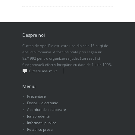
Despre noi
Curtea de Apel Ploiești este una din cele 16 curți de
apel din România. A fost înființată prin Legea nr.
92/1992 pentru organizarea judecătorească și
funcționează efectiv începând cu data de 1 iulie 1993.
Citește mai mult...
Meniu
Prezentare
Dosarul electronic
Acorduri de colaborare
Jurisprudență
Informații publice
Relații cu presa