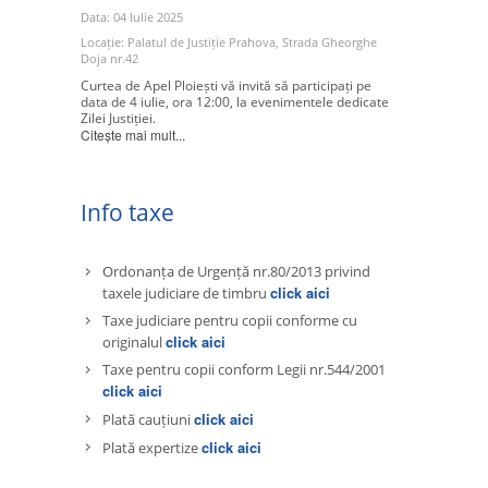
Data: 04 Iulie 2025
Locație: Palatul de Justiție Prahova, Strada Gheorghe
Doja nr.42
Curtea de Apel Ploiești vă invită să participați pe
data de 4 iulie, ora 12:00, la evenimentele dedicate
Zilei Justiției.
Citește mai mult...
Info taxe
Ordonanța de Urgență nr.80/2013 privind
click aici
taxele judiciare de timbru
Taxe judiciare pentru copii conforme cu
click aici
originalul
Taxe pentru copii conform Legii nr.544/2001
click aici
click aici
Plată cauțiuni
click aici
Plată expertize