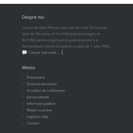
Despre noi
Curtea de Apel Ploiești este una din cele 16 curți de
apel din România. A fost înființată prin Legea nr.
92/1992 pentru organizarea judecătorească și
funcționează efectiv începând cu data de 1 iulie 1993.
Citește mai mult...
Meniu
Prezentare
Dosarul electronic
Acorduri de colaborare
Jurisprudență
Informații publice
Relații cu presa
Legături utile
Contact